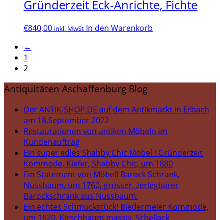
Gründerzeit Eck-Anrichte, Fichte
€
840,00
In den Warenkorb
inkl. MwSt
←
1
2
Antiquitäten Aschaffenburg Blog
Der ANTIK-SHOP.DE auf dem Antikmarkt in Erbach
am 18.September 2022
Restaurationen von antiken Möbeln im
Kundenauftrag
Ein super edles Shabby Chic Möbel ! Gründerzeit
Kommode, Kiefer, Shabby Chic, um 1880
Ein Statement von Möbel! Barock Schrank,
Nussbaum, um 1760, grosser, zerlegbarer
Barockschrank aus Nussbaum.
Ein echtes Schmuckstück! Biedermeier Kommode,
um 1820, Kirschbaum massiv, Schellack