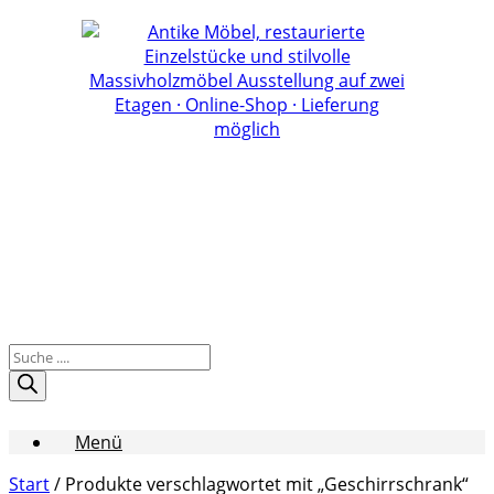
Zum
Inhalt
springen
Products
search
Menü
Start
/ Produkte verschlagwortet mit „Geschirrschrank“