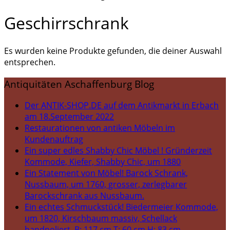
Geschirrschrank
Es wurden keine Produkte gefunden, die deiner Auswahl
entsprechen.
Antiquitäten Aschaffenburg Blog
Der ANTIK-SHOP.DE auf dem Antikmarkt in Erbach
am 18.September 2022
Restaurationen von antiken Möbeln im
Kundenauftrag
Ein super edles Shabby Chic Möbel ! Gründerzeit
Kommode, Kiefer, Shabby Chic, um 1880
Ein Statement von Möbel! Barock Schrank,
Nussbaum, um 1760, grosser, zerlegbarer
Barockschrank aus Nussbaum.
Ein echtes Schmuckstück! Biedermeier Kommode,
um 1820, Kirschbaum massiv, Schellack
handpoliert, B: 117 cm T: 60 cm H: 83 cm