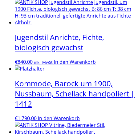
Preis
Preis
war:
ist:
€2.950,00
€2.390,00.
Jugendstil Anrichte, Fichte,
biologisch gewachst
€
840,00
In den Warenkorb
inkl. MwSt
Kommode, Barock um 1900,
Nussbaum, Schellack handpoliert |
1412
€
1.790,00
In den Warenkorb