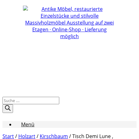
Zum
Inhalt
springen
Products
search
Menü
Start
/
Holzart
/
Kirschbaum
/ Tisch Demi Lune ,