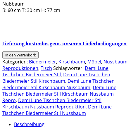
Nußbaum
B: 60 cm T: 30 cm H: 77 cm
Lieferung kostenlos gem. unseren Lieferbedingungen
Tisch
In den Warenkorb
Demi
Kategorien:
Biedermeier
,
Kirschbaum
,
Möbel
,
Nussbaum
,
Lune
Reproduktionen
,
Tisch
Schlagwörter:
Demi Lune
,
Tischchen Biedermeier Stil
,
Demi Lune Tischchen
Nussbaum,
Biedermeier Stil Kirschbaum
,
Demi Lune Tischchen
matt
Biedermeier Stil Kirschbaum Nussbaum
,
Demi Lune
oder
Tischchen Biedermeier Stil Kirschbaum Nussbaum
glänzend
Repro
,
Demi Lune Tischchen Biedermeier Stil
|
Kirschbaum Nussbaum Reproduktion
,
Demi Lune
1572
Tischchen Biedermeier Stil Nussbaum
Menge
Beschreibung