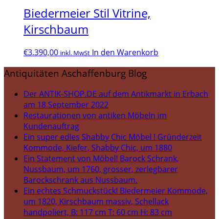
Biedermeier Stil Vitrine,
Kirschbaum
€
3.390,00
In den Warenkorb
inkl. MwSt
Antiquitäten Aschaffenburg Blog
Der ANTIK-SHOP.DE auf dem Antikmarkt in Erbach
am 18.September 2022
Restaurationen von antiken Möbeln im
Kundenauftrag
Ein super edles Shabby Chic Möbel ! Gründerzeit
Kommode, Kiefer, Shabby Chic, um 1880
Ein Statement von Möbel! Barock Schrank,
Nussbaum, um 1760, grosser, zerlegbarer
Barockschrank aus Nussbaum.
Ein echtes Schmuckstück! Biedermeier Kommode,
um 1820, Kirschbaum massiv, Schellack
handpoliert, B: 117 cm T: 60 cm H: 83 cm