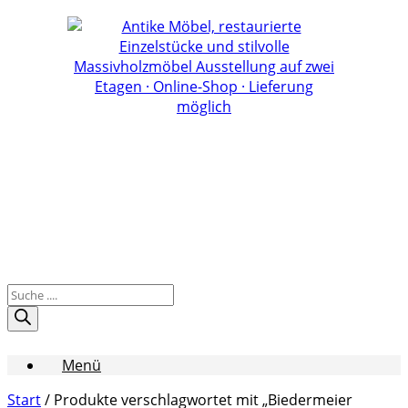
Zum
Inhalt
springen
Products
search
Menü
Start
/ Produkte verschlagwortet mit „Biedermeier