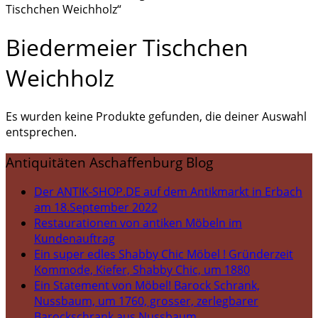
Tischchen Weichholz“
Biedermeier Tischchen
Weichholz
Es wurden keine Produkte gefunden, die deiner Auswahl
entsprechen.
Antiquitäten Aschaffenburg Blog
Der ANTIK-SHOP.DE auf dem Antikmarkt in Erbach
am 18.September 2022
Restaurationen von antiken Möbeln im
Kundenauftrag
Ein super edles Shabby Chic Möbel ! Gründerzeit
Kommode, Kiefer, Shabby Chic, um 1880
Ein Statement von Möbel! Barock Schrank,
Nussbaum, um 1760, grosser, zerlegbarer
Barockschrank aus Nussbaum.