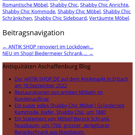
Romantische Möbel
,
Shabby Chic
,
Shabby Chic Anrichte
,
Shabby Chic Kommode
,
Shabby Chic Möbel
,
Shabby Chic
Schränkchen
,
Shabby Chic Sideboard
,
Vertäumte Möbel
.
Beitragsnavigation
←
ANTIK SHOP renoviert im Lockdown…
NEU im Shop! Biedermeier Schrank,…
→
Antiquitäten Aschaffenburg Blog
Der ANTIK-SHOP.DE auf dem Antikmarkt in Erbach
am 18.September 2022
Restaurationen von antiken Möbeln im
Kundenauftrag
Ein super edles Shabby Chic Möbel ! Gründerzeit
Kommode, Kiefer, Shabby Chic, um 1880
Ein Statement von Möbel! Barock Schrank,
Nussbaum, um 1760, grosser, zerlegbarer
Barockschrank aus Nussbaum.