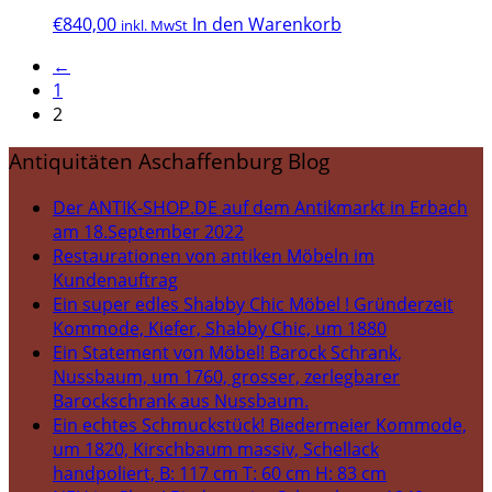
€
840,00
In den Warenkorb
inkl. MwSt
←
1
2
Antiquitäten Aschaffenburg Blog
Der ANTIK-SHOP.DE auf dem Antikmarkt in Erbach
am 18.September 2022
Restaurationen von antiken Möbeln im
Kundenauftrag
Ein super edles Shabby Chic Möbel ! Gründerzeit
Kommode, Kiefer, Shabby Chic, um 1880
Ein Statement von Möbel! Barock Schrank,
Nussbaum, um 1760, grosser, zerlegbarer
Barockschrank aus Nussbaum.
Ein echtes Schmuckstück! Biedermeier Kommode,
um 1820, Kirschbaum massiv, Schellack
handpoliert, B: 117 cm T: 60 cm H: 83 cm