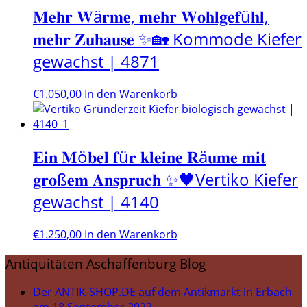
𝐌𝐞𝐡𝐫 𝐖ä𝐫𝐦𝐞, 𝐦𝐞𝐡𝐫 𝐖𝐨𝐡𝐥𝐠𝐞𝐟ü𝐡𝐥,
𝐦𝐞𝐡𝐫 𝐙𝐮𝐡𝐚𝐮𝐬𝐞 ✨🏡 Kommode Kiefer
gewachst | 4871
€
1.050,00
In den Warenkorb
𝐄𝐢𝐧 𝐌ö𝐛𝐞𝐥 𝐟ü𝐫 𝐤𝐥𝐞𝐢𝐧𝐞 𝐑ä𝐮𝐦𝐞 𝐦𝐢𝐭
𝐠𝐫𝐨ß𝐞𝐦 𝐀𝐧𝐬𝐩𝐫𝐮𝐜𝐡 ✨🖤Vertiko Kiefer
gewachst | 4140
€
1.250,00
In den Warenkorb
Antiquitäten Aschaffenburg Blog
Der ANTIK-SHOP.DE auf dem Antikmarkt in Erbach