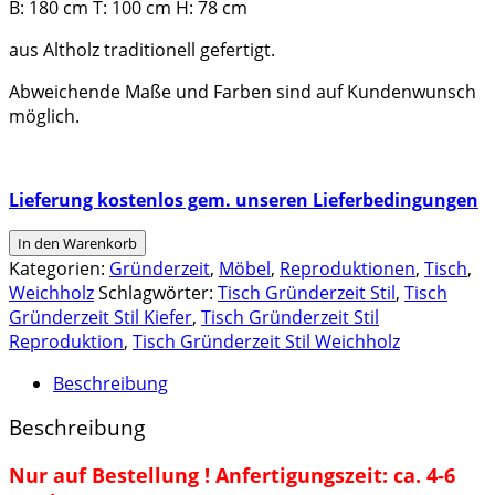
B: 180 cm T: 100 cm H: 78 cm
aus Altholz traditionell gefertigt.
Abweichende Maße und Farben sind auf Kundenwunsch
möglich.
Lieferung kostenlos gem. unseren Lieferbedingungen
Tisch
In den Warenkorb
Gründerzeit
Kategorien:
Gründerzeit
,
Möbel
,
Reproduktionen
,
Tisch
,
Stil,
Weichholz
Schlagwörter:
Tisch Gründerzeit Stil
,
Tisch
Kiefer
Gründerzeit Stil Kiefer
,
Tisch Gründerzeit Stil
Menge
Reproduktion
,
Tisch Gründerzeit Stil Weichholz
Beschreibung
Beschreibung
Nur auf Bestellung ! Anfertigungszeit: ca. 4-6