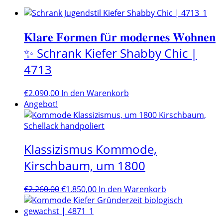
𝐊𝐥𝐚𝐫𝐞 𝐅𝐨𝐫𝐦𝐞𝐧 𝐟ü𝐫 𝐦𝐨𝐝𝐞𝐫𝐧𝐞𝐬 𝐖𝐨𝐡𝐧𝐞𝐧
✨ Schrank Kiefer Shabby Chic |
4713
€
2.090,00
In den Warenkorb
Angebot!
Klassizismus Kommode,
Kirschbaum, um 1800
Ursprünglicher
Aktueller
€
2.260,00
€
1.850,00
In den Warenkorb
Preis
Preis
war:
ist:
€2.260,00
€1.850,00.