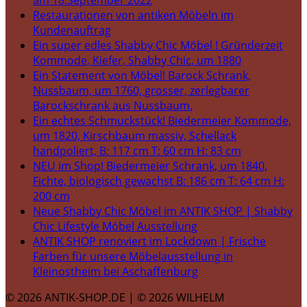
am 18.September 2022
Restaurationen von antiken Möbeln im
Kundenauftrag
Ein super edles Shabby Chic Möbel ! Gründerzeit
Kommode, Kiefer, Shabby Chic, um 1880
Ein Statement von Möbel! Barock Schrank,
Nussbaum, um 1760, grosser, zerlegbarer
Barockschrank aus Nussbaum.
Ein echtes Schmuckstück! Biedermeier Kommode,
um 1820, Kirschbaum massiv, Schellack
handpoliert, B: 117 cm T: 60 cm H: 83 cm
NEU im Shop! Biedermeier Schrank, um 1840,
Fichte, biologisch gewachst B: 186 cm T: 64 cm H:
200 cm
Neue Shabby Chic Möbel im ANTIK SHOP | Shabby
Chic Lifestyle Möbel Ausstellung
ANTIK SHOP renoviert im Lockdown | Frische
Farben für unsere Möbelausstellung in
Kleinostheim bei Aschaffenburg
© 2026 ANTIK-SHOP.DE | © 2026 WILHELM