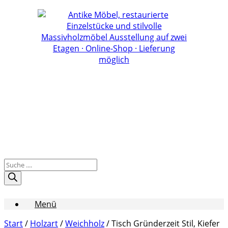
Zum
Inhalt
springen
Products
search
Menü
Start
/
Holzart
/
Weichholz
/ Tisch Gründerzeit Stil, Kiefer