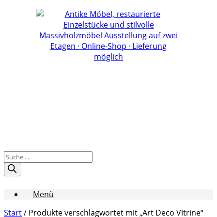
Zum
Inhalt
springen
Products
search
Menü
Start
/ Produkte verschlagwortet mit „Art Deco Vitrine“