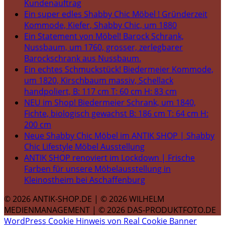
Kundenauftrag
Ein super edles Shabby Chic Möbel ! Gründerzeit
Kommode, Kiefer, Shabby Chic, um 1880
Ein Statement von Möbel! Barock Schrank,
Nussbaum, um 1760, grosser, zerlegbarer
Barockschrank aus Nussbaum.
Ein echtes Schmuckstück! Biedermeier Kommode,
um 1820, Kirschbaum massiv, Schellack
handpoliert, B: 117 cm T: 60 cm H: 83 cm
NEU im Shop! Biedermeier Schrank, um 1840,
Fichte, biologisch gewachst B: 186 cm T: 64 cm H:
200 cm
Neue Shabby Chic Möbel im ANTIK SHOP | Shabby
Chic Lifestyle Möbel Ausstellung
ANTIK SHOP renoviert im Lockdown | Frische
Farben für unsere Möbelausstellung in
Kleinostheim bei Aschaffenburg
© 2026 ANTIK-SHOP.DE | © 2026 WILHELM
MEDIENMANAGEMENT | © 2026 DAS-PRODUKTFOTO.DE
WordPress Cookie Hinweis von Real Cookie Banner