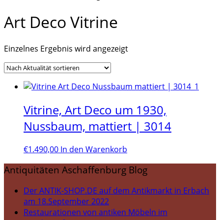
Art Deco Vitrine
Einzelnes Ergebnis wird angezeigt
Vitrine, Art Deco um 1930,
Nussbaum, mattiert | 3014
€
1.490,00
In den Warenkorb
Antiquitäten Aschaffenburg Blog
Der ANTIK-SHOP.DE auf dem Antikmarkt in Erbach
am 18.September 2022
Restaurationen von antiken Möbeln im