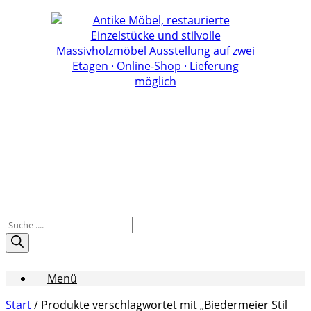
Zum
Inhalt
springen
Products
search
Menü
Start
/ Produkte verschlagwortet mit „Biedermeier Stil