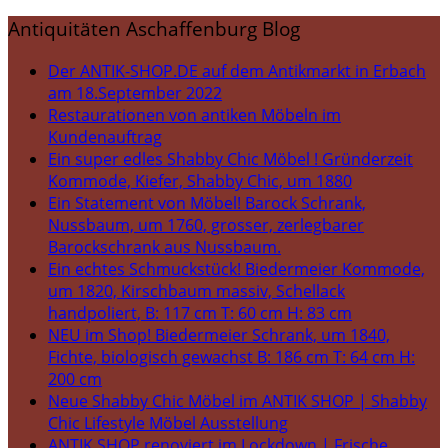
Antiquitäten Aschaffenburg Blog
Der ANTIK-SHOP.DE auf dem Antikmarkt in Erbach
am 18.September 2022
Restaurationen von antiken Möbeln im
Kundenauftrag
Ein super edles Shabby Chic Möbel ! Gründerzeit
Kommode, Kiefer, Shabby Chic, um 1880
Ein Statement von Möbel! Barock Schrank,
Nussbaum, um 1760, grosser, zerlegbarer
Barockschrank aus Nussbaum.
Ein echtes Schmuckstück! Biedermeier Kommode,
um 1820, Kirschbaum massiv, Schellack
handpoliert, B: 117 cm T: 60 cm H: 83 cm
NEU im Shop! Biedermeier Schrank, um 1840,
Fichte, biologisch gewachst B: 186 cm T: 64 cm H:
200 cm
Neue Shabby Chic Möbel im ANTIK SHOP | Shabby
Chic Lifestyle Möbel Ausstellung
ANTIK SHOP renoviert im Lockdown | Frische