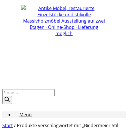
Zum
Inhalt
springen
Products
search
Menü
Start
/ Produkte verschlagwortet mit „Biedermeier Stil