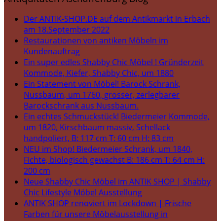
Der ANTIK-SHOP.DE auf dem Antikmarkt in Erbach
am 18.September 2022
Restaurationen von antiken Möbeln im
Kundenauftrag
Ein super edles Shabby Chic Möbel ! Gründerzeit
Kommode, Kiefer, Shabby Chic, um 1880
Ein Statement von Möbel! Barock Schrank,
Nussbaum, um 1760, grosser, zerlegbarer
Barockschrank aus Nussbaum.
Ein echtes Schmuckstück! Biedermeier Kommode,
um 1820, Kirschbaum massiv, Schellack
handpoliert, B: 117 cm T: 60 cm H: 83 cm
NEU im Shop! Biedermeier Schrank, um 1840,
Fichte, biologisch gewachst B: 186 cm T: 64 cm H:
200 cm
Neue Shabby Chic Möbel im ANTIK SHOP | Shabby
Chic Lifestyle Möbel Ausstellung
ANTIK SHOP renoviert im Lockdown | Frische
Farben für unsere Möbelausstellung in