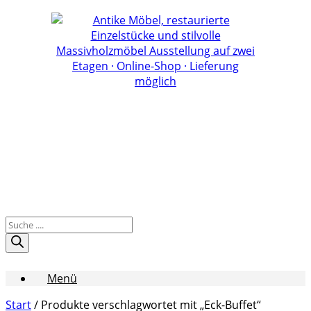
Zum
Inhalt
springen
Products
search
Menü
Start
/ Produkte verschlagwortet mit „Eck-Buffet“