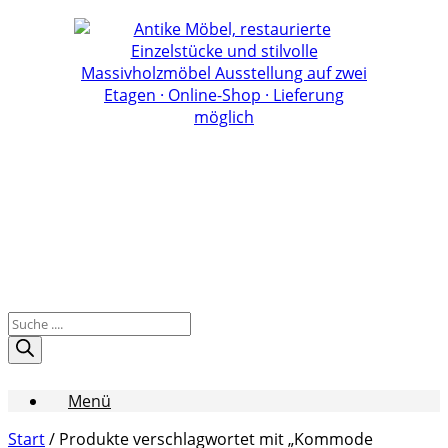
Zum
Inhalt
springen
Products
search
Menü
Start
/ Produkte verschlagwortet mit „Kommode