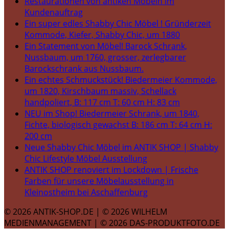
Restaurationen von antiken Möbeln im
Kundenauftrag
Ein super edles Shabby Chic Möbel ! Gründerzeit
Kommode, Kiefer, Shabby Chic, um 1880
Ein Statement von Möbel! Barock Schrank,
Nussbaum, um 1760, grosser, zerlegbarer
Barockschrank aus Nussbaum.
Ein echtes Schmuckstück! Biedermeier Kommode,
um 1820, Kirschbaum massiv, Schellack
handpoliert, B: 117 cm T: 60 cm H: 83 cm
NEU im Shop! Biedermeier Schrank, um 1840,
Fichte, biologisch gewachst B: 186 cm T: 64 cm H:
200 cm
Neue Shabby Chic Möbel im ANTIK SHOP | Shabby
Chic Lifestyle Möbel Ausstellung
ANTIK SHOP renoviert im Lockdown | Frische
Farben für unsere Möbelausstellung in
Kleinostheim bei Aschaffenburg
© 2026 ANTIK-SHOP.DE | © 2026 WILHELM
MEDIENMANAGEMENT | © 2026 DAS-PRODUKTFOTO.DE