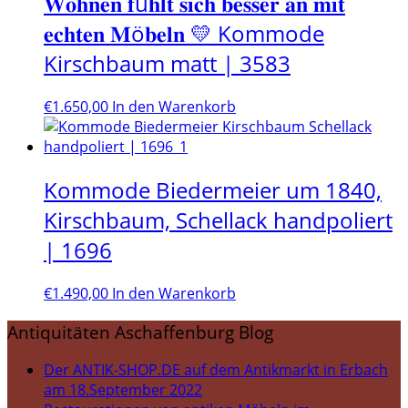
𝐖𝐨𝐡𝐧𝐞𝐧 𝐟ü𝐡𝐥𝐭 𝐬𝐢𝐜𝐡 𝐛𝐞𝐬𝐬𝐞𝐫 𝐚𝐧 𝐦𝐢𝐭
𝐞𝐜𝐡𝐭𝐞𝐧 𝐌ö𝐛𝐞𝐥𝐧 💛 Kommode
Kirschbaum matt | 3583
€
1.650,00
In den Warenkorb
Kommode Biedermeier um 1840,
Kirschbaum, Schellack handpoliert
| 1696
€
1.490,00
In den Warenkorb
Antiquitäten Aschaffenburg Blog
Der ANTIK-SHOP.DE auf dem Antikmarkt in Erbach
am 18.September 2022