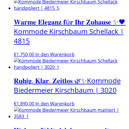
𝐖𝐚𝐫𝐦𝐞 𝐄𝐥𝐞𝐠𝐚𝐧𝐳 𝐟ü𝐫 𝐈𝐡𝐫 𝐙𝐮𝐡𝐚𝐮𝐬𝐞 ✨🖤
Kommode Kirschbaum Schellack |
4815
€
1.750,00
In den Warenkorb
𝐑𝐮𝐡𝐢𝐠. 𝐊𝐥𝐚𝐫. 𝐙𝐞𝐢𝐭𝐥𝐨𝐬 🌿✨Kommode
Biedermeier Kirschbaum | 3020
€
1.890,00
In den Warenkorb