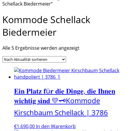
Schellack Biedermeier“
Kommode Schellack
Biedermeier
Nach
Alle 5 Ergebnisse werden angezeigt
Aktualität
sortiert
𝐄𝐢𝐧 𝐏𝐥𝐚𝐭𝐳 𝐟ü𝐫 𝐝𝐢𝐞 𝐃𝐢𝐧𝐠𝐞, 𝐝𝐢𝐞 𝐈𝐡𝐧𝐞𝐧
𝐰𝐢𝐜𝐡𝐭𝐢𝐠 𝐬𝐢𝐧𝐝 💛🗝️Kommode
Kirschbaum Schellack | 3786
€
1.690,00
In den Warenkorb