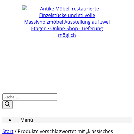
Zum
Inhalt
springen
Products
search
Menü
Start
/ Produkte verschlagwortet mit „klassisches