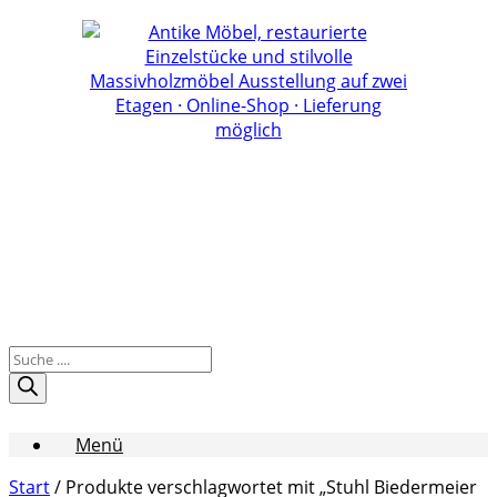
Zum
Inhalt
springen
Products
search
Menü
Start
/ Produkte verschlagwortet mit „Stuhl Biedermeier