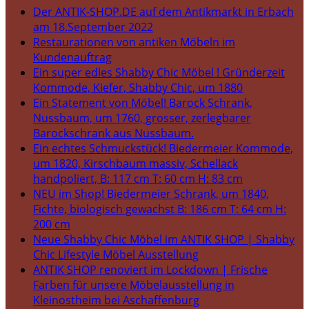
Der ANTIK-SHOP.DE auf dem Antikmarkt in Erbach
am 18.September 2022
Restaurationen von antiken Möbeln im
Kundenauftrag
Ein super edles Shabby Chic Möbel ! Gründerzeit
Kommode, Kiefer, Shabby Chic, um 1880
Ein Statement von Möbel! Barock Schrank,
Nussbaum, um 1760, grosser, zerlegbarer
Barockschrank aus Nussbaum.
Ein echtes Schmuckstück! Biedermeier Kommode,
um 1820, Kirschbaum massiv, Schellack
handpoliert, B: 117 cm T: 60 cm H: 83 cm
NEU im Shop! Biedermeier Schrank, um 1840,
Fichte, biologisch gewachst B: 186 cm T: 64 cm H:
200 cm
Neue Shabby Chic Möbel im ANTIK SHOP | Shabby
Chic Lifestyle Möbel Ausstellung
ANTIK SHOP renoviert im Lockdown | Frische
Farben für unsere Möbelausstellung in
Kleinostheim bei Aschaffenburg