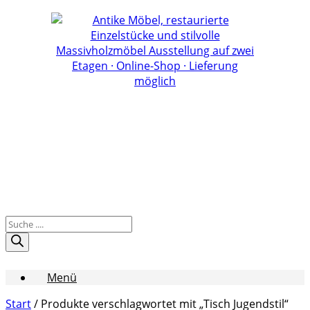
Zum
Inhalt
springen
Products
search
Menü
Start
/ Produkte verschlagwortet mit „Tisch Jugendstil“