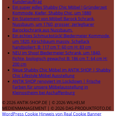
Kundenauftrag
Ein super edles Shabby Chic Möbel ! Gründerzeit
Kommode, Kiefer, Shabby Chic, um 1880
Ein Statement von Möbel! Barock Schrank,
Nussbaum, um 1760, grosser, zerlegbarer
Barockschrank aus Nussbaum.
Ein echtes Schmuckstück! Biedermeier Kommode,
um 1820, Kirschbaum massiv, Schellack
handpoliert, B: 117 cm T: 60 cm H: 83 cm
NEU im Shop! Biedermeier Schrank, um 1840,
Fichte, biologisch gewachst B: 186 cm T: 64 cm H:
200 cm
Neue Shabby Chic Möbel im ANTIK SHOP | Shabby
Chic Lifestyle Möbel Ausstellung
ANTIK SHOP renoviert im Lockdown | Frische
Farben für unsere Möbelausstellung in
Kleinostheim bei Aschaffenburg
© 2026 ANTIK-SHOP.DE | © 2026 WILHELM
MEDIENMANAGEMENT | © 2026 DAS-PRODUKTFOTO.DE
WordPress Cookie Hinweis von Real Cookie Banner