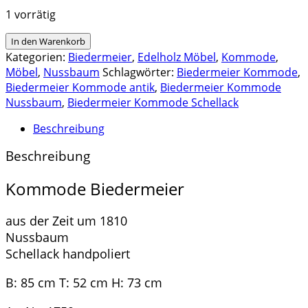
1 vorrätig
Kommode,
In den Warenkorb
Biedermeier
Kategorien:
Biedermeier
,
Edelholz Möbel
,
Kommode
,
um
Möbel
,
Nussbaum
Schlagwörter:
Biedermeier Kommode
,
1810,
Biedermeier Kommode antik
,
Biedermeier Kommode
Nussbaum,
Nussbaum
,
Biedermeier Kommode Schellack
Schellack
Beschreibung
handpoliert
|
Beschreibung
1759
Menge
Kommode Biedermeier
aus der Zeit um 1810
Nussbaum
Schellack handpoliert
B: 85 cm T: 52 cm H: 73 cm