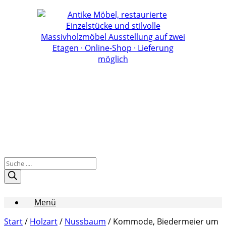
Zum
Inhalt
springen
Products
search
Menü
Start
/
Holzart
/
Nussbaum
/ Kommode, Biedermeier um