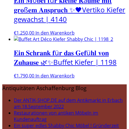
𝐄𝐢𝐧 𝐌ö𝐛𝐞𝐥 𝐟ü𝐫 𝐤𝐥𝐞𝐢𝐧𝐞 𝐑ä𝐮𝐦𝐞 𝐦𝐢𝐭
𝐠𝐫𝐨ß𝐞𝐦 𝐀𝐧𝐬𝐩𝐫𝐮𝐜𝐡 ✨🖤Vertiko Kiefer
gewachst | 4140
€
1.250,00
In den Warenkorb
𝐄𝐢𝐧 𝐒𝐜𝐡𝐫𝐚𝐧𝐤 𝐟ü𝐫 𝐝𝐚𝐬 𝐆𝐞𝐟ü𝐡𝐥 𝐯𝐨𝐧
𝐙𝐮𝐡𝐚𝐮𝐬𝐞 🌿✨Buffet Kiefer | 1198
€
1.790,00
In den Warenkorb
Antiquitäten Aschaffenburg Blog
Der ANTIK-SHOP.DE auf dem Antikmarkt in Erbach
am 18.September 2022
Restaurationen von antiken Möbeln im
Kundenauftrag
Ein super edles Shabby Chic Möbel ! Gründerzeit