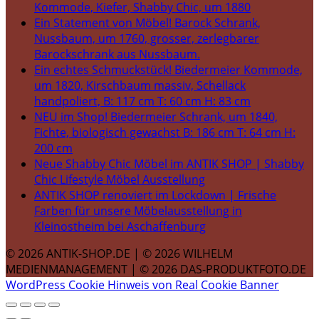
Kommode, Kiefer, Shabby Chic, um 1880
Ein Statement von Möbel! Barock Schrank,
Nussbaum, um 1760, grosser, zerlegbarer
Barockschrank aus Nussbaum.
Ein echtes Schmuckstück! Biedermeier Kommode,
um 1820, Kirschbaum massiv, Schellack
handpoliert, B: 117 cm T: 60 cm H: 83 cm
NEU im Shop! Biedermeier Schrank, um 1840,
Fichte, biologisch gewachst B: 186 cm T: 64 cm H:
200 cm
Neue Shabby Chic Möbel im ANTIK SHOP | Shabby
Chic Lifestyle Möbel Ausstellung
ANTIK SHOP renoviert im Lockdown | Frische
Farben für unsere Möbelausstellung in
Kleinostheim bei Aschaffenburg
© 2026 ANTIK-SHOP.DE | © 2026 WILHELM
MEDIENMANAGEMENT | © 2026 DAS-PRODUKTFOTO.DE
WordPress Cookie Hinweis von Real Cookie Banner