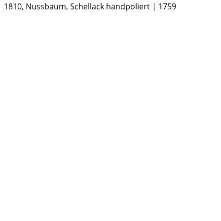
1810, Nussbaum, Schellack handpoliert | 1759
Kommode, Biedermeier um
1810, Nussbaum, Schellack